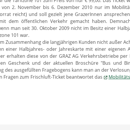
ür die Tarifzone 101 zum Preis von nur € 99,00. Das Ticket w
k von 2. November bis 6. Dezember 2010 nur im Mobilitä
orrat reicht) und soll gezielt jene GrazerInnen ansprechen
mit dem öffentlichen Verkehr gemacht haben. Demnach 
 wenn man seit 30. Oktober 2009 nicht im Besitz einer Halbj
fzone 101 war.
m Zusammenhang die langjährigen Kunden nicht außer Acht
en einer Halbjahres- oder Jahreskarte mit einer eigenen 
er erhalten diese von der GRAZ AG Verkehrsbetriebe per Po
nen Geschenk und der aktuellen Broschüre "Bus und Bi
g des ausgefüllten Fragebogens kann man an der Verlosun
en Fragen zum Frischluft-Ticket beantwortet das
Mobilität