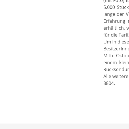
(mit Foto) f
5.000 Stüc
lange der V
Erfahrung 
erhältlich,
für die Tari
Um in diese
BesitzerInn
Mitte Oktob
einem klei
Rücksendun
Alle weiter
8804.