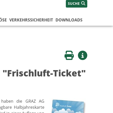
SUCHE
ÖSE
VERKEHRSSICHERHEIT
DOWNLOADS
Seite drucken
Weitere Infos
"Frischluft-Ticket"
z haben die GRAZ AG
ragbare Halbjahreskarte