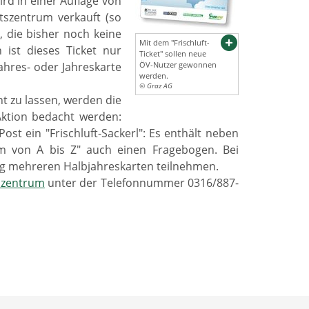
ird in einer Auflage von
tszentrum verkauft (so
, die bisher noch keine
Mit dem "Frischluft-
ist dieses Ticket nur
Ticket" sollen neue
ahres- oder Jahreskarte
ÖV-Nutzer gewonnen
werden.
© Graz AG
 zu lassen, werden die
Aktion bedacht werden:
st ein "Frischluft-Sackerl": Es enthält neben
m von A bis Z" auch einen Fragebogen. Bei
g mehreren Halbjahreskarten teilnehmen.
szentrum
unter der Telefonnummer 0316/887-