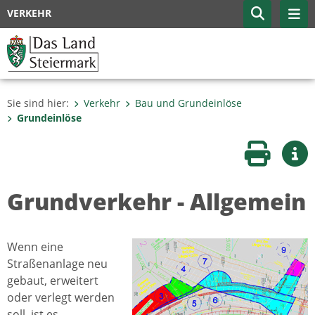
VERKEHR
Sie sind hier:
Verkehr
Bau und Grundeinlöse
Grundeinlöse
Seite druc
Wei
Grundverkehr - Allgemein
Wenn eine
Straßenanlage neu
gebaut, erweitert
oder verlegt werden
soll, ist es