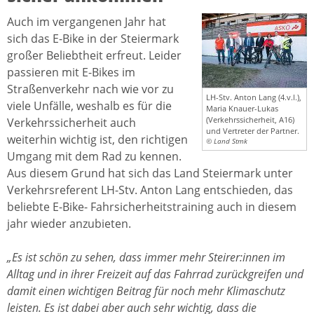
Auch im vergangenen Jahr hat
sich das E-Bike in der Steiermark
großer Beliebtheit erfreut. Leider
passieren mit E-Bikes im
Straßenverkehr nach wie vor zu
LH-Stv. Anton Lang (4.v.l.),
viele Unfälle, weshalb es für die
Maria Knauer-Lukas
(Verkehrssicherheit, A16)
Verkehrssicherheit auch
und Vertreter der Partner.
weiterhin wichtig ist, den richtigen
© Land Stmk
Umgang mit dem Rad zu kennen.
Aus diesem Grund hat sich das Land Steiermark unter
Verkehrsreferent LH-Stv. Anton Lang entschieden, das
beliebte E-Bike- Fahrsicherheitstraining auch in diesem
jahr wieder anzubieten.
„Es ist schön zu sehen, dass immer mehr Steirer:innen im
Alltag und in ihrer Freizeit auf das Fahrrad zurückgreifen und
damit einen wichtigen Beitrag für noch mehr Klimaschutz
leisten. Es ist dabei aber auch sehr wichtig, dass die