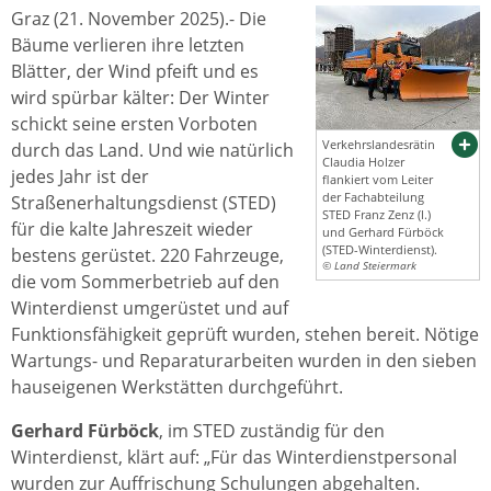
Graz (21. November 2025).- Die
Bäume verlieren ihre letzten
Blätter, der Wind pfeift und es
wird spürbar kälter: Der Winter
schickt seine ersten Vorboten
Verkehrslandesrätin
durch das Land. Und wie natürlich
Claudia Holzer
jedes Jahr ist der
flankiert vom Leiter
der Fachabteilung
Straßenerhaltungsdienst (STED)
STED Franz Zenz (l.)
für die kalte Jahreszeit wieder
und Gerhard Fürböck
(STED-Winterdienst).
bestens gerüstet. 220 Fahrzeuge,
© Land Steiermark
die vom Sommerbetrieb auf den
Winterdienst umgerüstet und auf
Funktionsfähigkeit geprüft wurden, stehen bereit. Nötige
Wartungs- und Reparaturarbeiten wurden in den sieben
hauseigenen Werkstätten durchgeführt.
Gerhard Fürböck
, im STED zuständig für den
Winterdienst, klärt auf: „Für das Winterdienstpersonal
wurden zur Auffrischung Schulungen abgehalten.