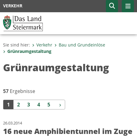
VERKEHR
Sie sind hier:
Verkehr
Bau und Grundeinlöse
Grünraumgestaltung
Grünraumgestaltung
57
Ergebnisse
Weiter
1
2
3
4
5
26.03.2014
16 neue Amphibientunnel im Zuge