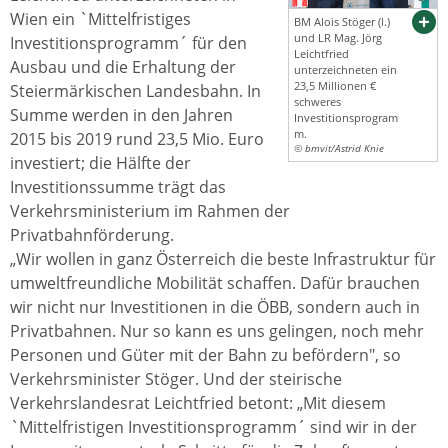
Wien ein `Mittelfristiges
BM Alois Stöger (l.)
und LR Mag. Jörg
Investitionsprogramm´ für den
Leichtfried
Ausbau und die Erhaltung der
unterzeichneten ein
23,5 Millionen €
Steiermärkischen Landesbahn. In
schweres
Summe werden in den Jahren
Investitionsprogram
m.
2015 bis 2019 rund 23,5 Mio. Euro
© bmvit/Astrid Knie
investiert; die Hälfte der
Investitionssumme trägt das
Verkehrsministerium im Rahmen der
Privatbahnförderung.
„Wir wollen in ganz Österreich die beste Infrastruktur für
umweltfreundliche Mobilität schaffen. Dafür brauchen
wir nicht nur Investitionen in die ÖBB, sondern auch in
Privatbahnen. Nur so kann es uns gelingen, noch mehr
Personen und Güter mit der Bahn zu befördern", so
Verkehrsminister Stöger. Und der steirische
Verkehrslandesrat Leichtfried betont: „Mit diesem
`Mittelfristigen Investitionsprogramm´ sind wir in der